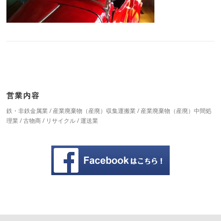
営業内容
鉄・非鉄金属業 / 産業廃棄物（産廃）収集運搬業 / 産業廃棄物（産廃）中間処
理業 / 古物商 / リサイクル / 運送業