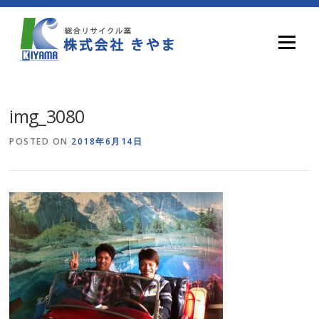
Skip
to
content
Menu
img_3080
POSTED ON
2018年6月14日