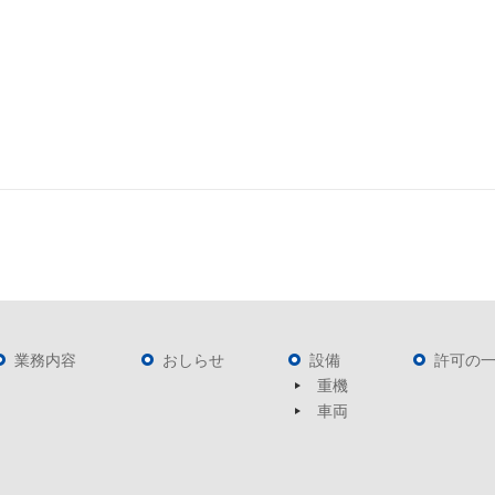
業務内容
おしらせ
設備
許可の
重機
車両