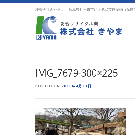
Skip
株式会社きやまは、 広島県廿日市市にある産業廃棄物（産廃
to
content
IMG_7679-300×225
POSTED ON
2018年4月13日