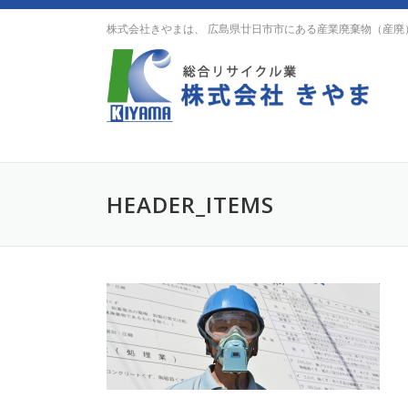
Skip
株式会社きやまは、 広島県廿日市市にある産業廃棄物（産廃
to
content
HEADER_ITEMS