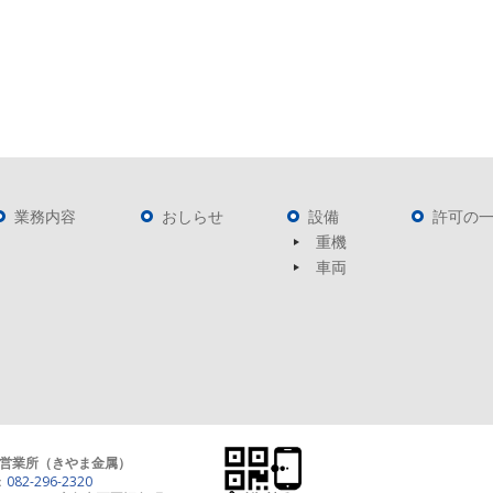
業務内容
おしらせ
設備
許可の
重機
車両
営業所（きやま金属）
：
082-296-2320