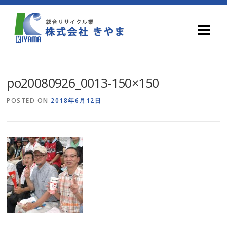
Skip
to
content
Menu
po20080926_0013-150×150
POSTED ON
2018年6月12日