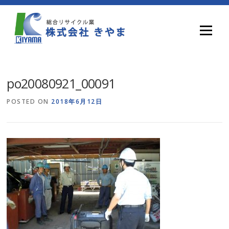
Skip
to
content
Menu
po20080921_00091
POSTED ON
2018年6月12日