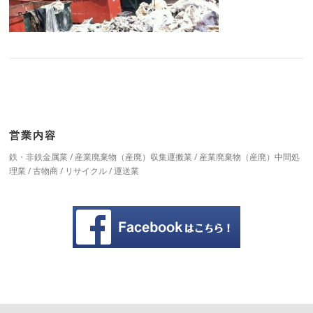
営業内容
鉄・非鉄金属業 / 産業廃棄物（産廃）収集運搬業 / 産業廃棄物（産廃）中間処
理業 / 古物商 / リサイクル / 運送業