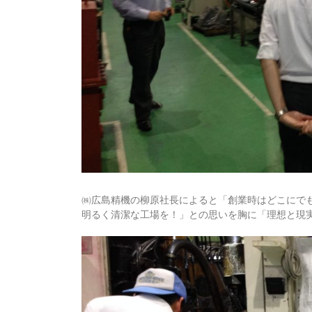
㈱広島精機の柳原社長によると「創業時はどこにで
明るく清潔な工場を！」との思いを胸に「理想と現