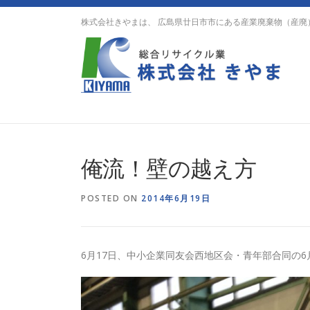
Skip
株式会社きやまは、 広島県廿日市市にある産業廃棄物（産廃
to
content
俺流！壁の越え方
POSTED ON
2014年6月19日
6月17日、中小企業同友会西地区会・青年部合同の