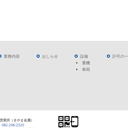
業務内容
おしらせ
設備
許可の
重機
車両
営業所（きやま金属）
：
082-296-2320