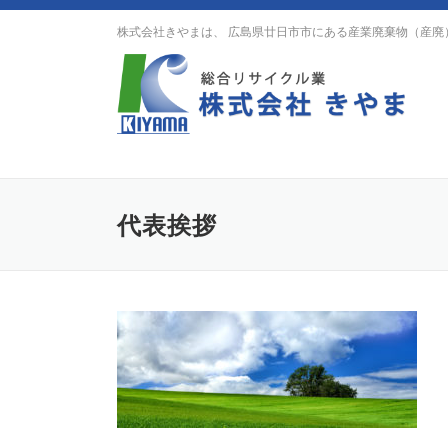
Skip
株式会社きやまは、 広島県廿日市市にある産業廃棄物（産廃
to
content
代表挨拶